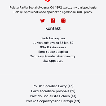
Polska Partia Socjalistyczna. Od 1892 walczymy o niepodległą
Polskę, sprawiedliwość społeczną i godność ludzi pracy.
Kontakt
Siedziba krajowa:
ul. Marszałkowska 83 lok. 52
00-683 Warszawa
Email:
pps@ppspl.eu
Centralny Komitet Wykonawczy:
ckw@ppspl.eu
Polish Socialist Party (en)
Parti socialiste polonais (fr)
Partido Socialista Polaco (es)
Polskŏ Socjalistycznŏ Partyjŏ (szl)