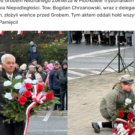
rzed Grobem Nieznanego Żołnierza w Piotrkowie Trybunalskim 
ia Niepodległości. Tow. Bogdan Chrzanowski, wraz z deleg
m, złożyli wieńce przed Grobem. Tym aktem oddali hołd wsz
Pamięci!