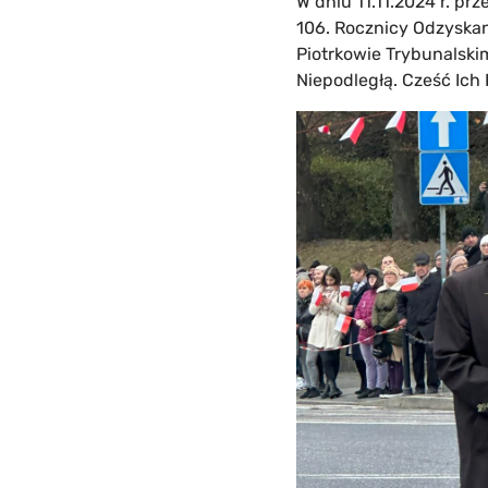
W dniu 11.11.2024 r. p
106. Rocznicy Odzyskan
Piotrkowie Trybunalski
Niepodległą. Cześć Ich 