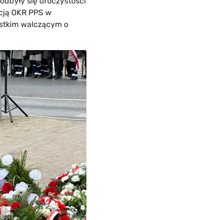
odbyły się uroczystości
acją OKR PPS w
ystkim walczącym o