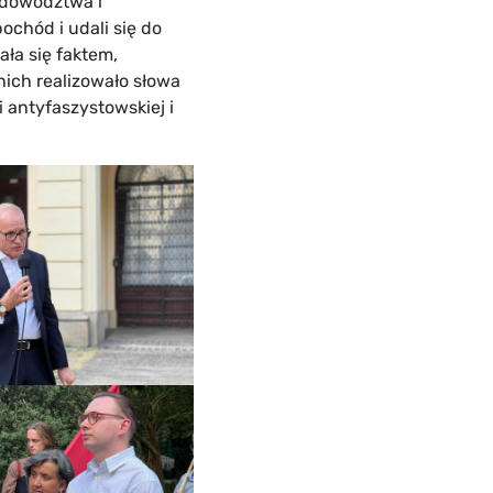
ą dowództwa i
ochód i udali się do
ała się faktem,
nich realizowało słowa
 antyfaszystowskiej i