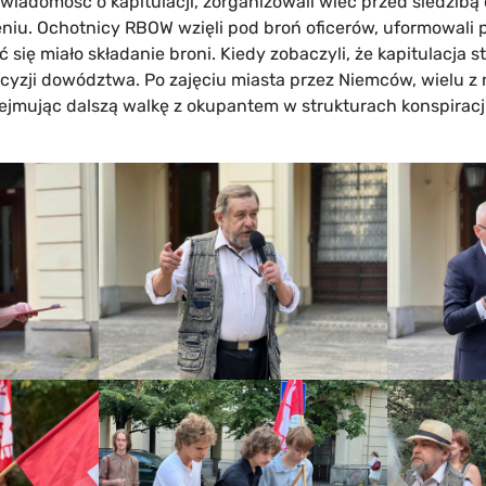
 wiadomość o kapitulacji, zorganizowali wiec przed siedzib
jeniu. Ochotnicy RBOW wzięli pod broń oficerów, uformowali p
się miało składanie broni. Kiedy zobaczyli, że kapitulacja st
cyzji dowództwa. Po zajęciu miasta przez Niemców, wielu z 
ejmując dalszą walkę z okupantem w strukturach konspiracji