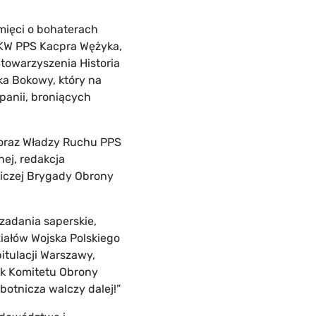
mięci o bohaterach
OKW PPS Kacpra Wężyka,
towarzyszenia Historia
ka Bokowy, który na
panii, broniących
 oraz Władzy Ruchu PPS
nej, redakcja
niczej Brygady Obrony
zadania saperskie,
iałów Wojska Polskiego
pitulacji Warszawy,
nek Komitetu Obrony
obotnicza walczy dalej!”