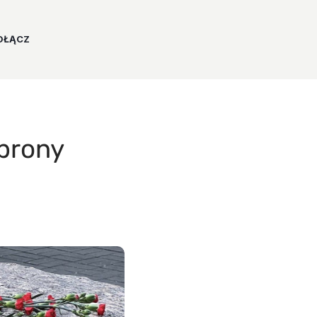
OŁĄCZ
brony