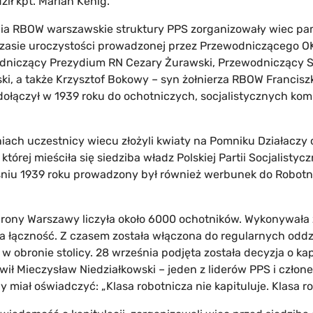
ił kpt. Marian Kenig.
nia RBOW warszawskie struktury PPS zorganizowały wiec pa
zasie uroczystości prowadzonej przez Przewodniczącego 
odniczący Prezydium RN Cezary Żurawski, Przewodniczący S
ki, a także Krzysztof Bokowy – syn żołnierza RBOW Francisz
ołączył w 1939 roku do ochotniczych, socjalistycznych kom
iach uczestnicy wiecu złożyli kwiaty na Pomniku Działaczy
 której mieściła się siedziba władz Polskiej Partii Socjalistycz
eśniu 1939 roku prowadzony był również werbunek do Robot
rony Warszawy liczyła około 6000 ochotników. Wykonywała 
a łączność. Z czasem została włączona do regularnych oddz
a w obronie stolicy. 28 września podjęta została decyzja o ka
wił Mieczysław Niedziałkowski – jeden z liderów PPS i czło
dy miał oświadczyć: „Klasa robotnicza nie kapituluje. Klasa r