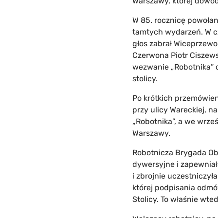
Warszawy, której dowodz
W 85. rocznicę powoła
tamtych wydarzeń. W c
głos zabrał Wiceprzew
Czerwona Piotr Ciszews
wezwanie „Robotnika” d
stolicy.
Po krótkich przemówien
przy ulicy Wareckiej, na
„Robotnika”, a we wrz
Warszawy.
Robotnicza Brygada Ob
dywersyjne i zapewniał
i zbrojnie uczestniczył
której podpisania odmó
Stolicy. To właśnie wte