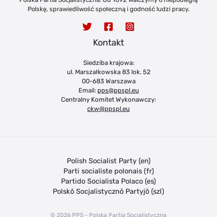
Polskę, sprawiedliwość społeczną i godność ludzi pracy.
Kontakt
Siedziba krajowa:
ul. Marszałkowska 83 lok. 52
00-683 Warszawa
Email:
pps@ppspl.eu
Centralny Komitet Wykonawczy:
ckw@ppspl.eu
Polish Socialist Party (en)
Parti socialiste polonais (fr)
Partido Socialista Polaco (es)
Polskŏ Socjalistycznŏ Partyjŏ (szl)
© 2026 PPS - Polska Partia Socjalistyczna