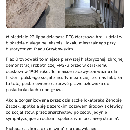
W niedzielę 23 lipca działacze PPS Warszawa brali udział w
blokadzie nielegalnej eksmisji lokalu mieszkalnego przy
historycznym Placu Grzybowskim.
Plac Grzybowski to miejsce pierwszej historycznej, zbrojnej
demonstracji robotniczej PPS-u przeciw carskiemu
uciskowi w 1904 roku. To miejsce nadzwyczaj ważne dla
historii polskiego socjalizmu. Tym bardziej razi nas fakt, że
to tutaj postanowiono naruszyć prawo człowieka do
posiadania dachu nad głową.
Akcja, zorganizowana przez działaczkę lokatorską Zenobię
Żaczek, spotkała się z szerokim odzewem środowisk lewicy,
od socjalistów, przez anarchistów po osoby jedynie
sympatyzujące z ruchami społecznymi po „lewej stronie”.
Nielegalna „firma eksmisyjna” nie pojawiła się.