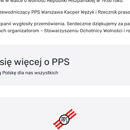
ów w walce o wolność Republiki Hiszpańskiej w 1936 roku.
Przewodniczący PPS Warszawa Kacper Wężyk i Rzecznik praso
szpanii wygłosiły przemówienia. Serdecznie dziękujemy za 
istach organizatorom – Stowarzyszeniu Ochotnicy Wolności i 
się więcej o PPS
 Polskę dla nas wszystkich