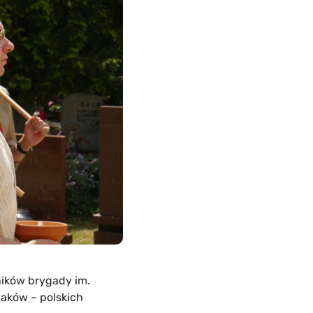
ników brygady im.
aków – polskich