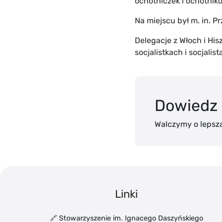
ochotniczek i ochotnik
Na miejscu był m. in. 
Delegacje z Włoch i Hi
socjalistkach i socjal
Dowiedz 
Walczymy o lepszą
Linki
🔗 Stowarzyszenie im. Ignacego Daszyńskiego