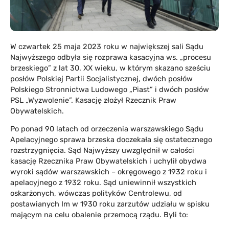
W czwartek 25 maja 2023 roku w największej sali Sądu
Najwyższego odbyła się rozprawa kasacyjna ws. „procesu
brzeskiego” z lat 30. XX wieku, w którym skazano sześciu
posłów Polskiej Partii Socjalistycznej, dwóch posłów
Polskiego Stronnictwa Ludowego „Piast” i dwóch posłów
PSL „Wyzwolenie”. Kasację złożył Rzecznik Praw
Obywatelskich.
Po ponad 90 latach od orzeczenia warszawskiego Sądu
Apelacyjnego sprawa brzeska doczekała się ostatecznego
rozstrzygnięcia. Sąd Najwyższy uwzględnił w całości
kasację Rzecznika Praw Obywatelskich i uchylił obydwa
wyroki sądów warszawskich – okręgowego z 1932 roku i
apelacyjnego z 1932 roku. Sąd uniewinnił wszystkich
oskarżonych, wówczas polityków Centrolewu, od
postawianych Im w 1930 roku zarzutów udziału w spisku
mającym na celu obalenie przemocą rządu. Byli to: