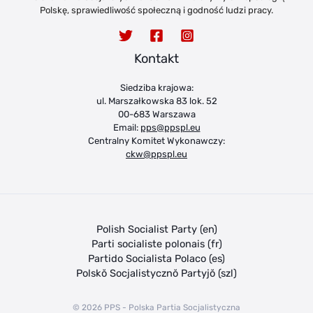
Polskę, sprawiedliwość społeczną i godność ludzi pracy.
Kontakt
Siedziba krajowa:
ul. Marszałkowska 83 lok. 52
00-683 Warszawa
Email:
pps@ppspl.eu
Centralny Komitet Wykonawczy:
ckw@ppspl.eu
Polish Socialist Party (en)
Parti socialiste polonais (fr)
Partido Socialista Polaco (es)
Polskŏ Socjalistycznŏ Partyjŏ (szl)
© 2026 PPS - Polska Partia Socjalistyczna