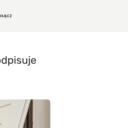
OŁĄCZ
odpisuje