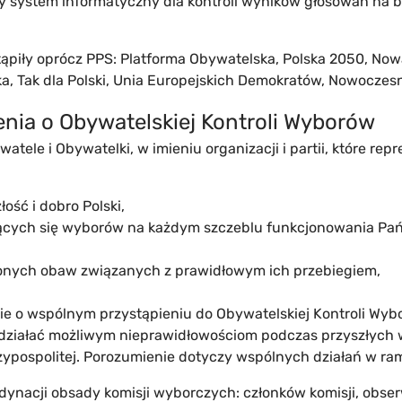
 system informatyczny dla kontroli wyników głosowań na b
ąpiły oprócz PPS: Platforma Obywatelska, Polska 2050, Nowa 
ka, Tak dla Polski, Unia Europejskich Demokratów, Nowoczes
nia o Obywatelskiej Kontroli Wyborów
atele i Obywatelki, w imieniu organizacji i partii, które rep
łość i dobro Polski,
jących się wyborów na każdym szczeblu funkcjonowania Pań
nych obaw związanych z prawidłowym ich przebiegiem,
e o wspólnym przystąpieniu do Obywatelskiej Kontroli Wy
wdziałać możliwym nieprawidłowościom podczas przyszłych
pospolitej. Porozumienie dotyczy wspólnych działań w r
dynacji obsady komisji wyborczych: członków komisji, obse