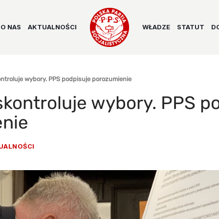
O NAS
AKTUALNOŚCI
WŁADZE
STATUT
D
ntroluje wybory. PPS podpisuje porozumienie
skontroluje wybory. PPS p
nie
UALNOŚCI