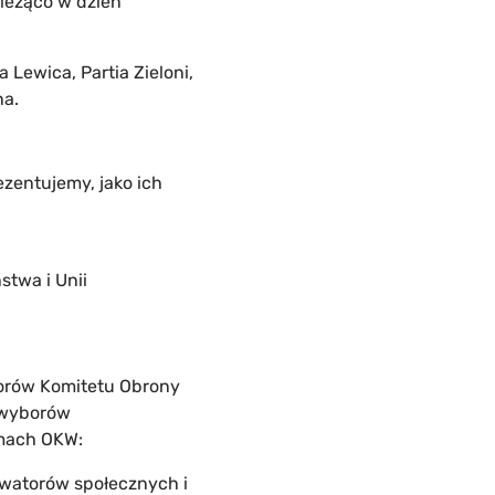
ieżąco w dzień
Lewica, Partia Zieloni,
na.
rezentujemy, jako ich
stwa i Unii
borów Komitetu Obrony
 wyborów
amach OKW:
rwatorów społecznych i