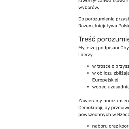
stworzył zaawansowany
wyborów.
Do porozumienia przyst
Razem, Inicjatywa Pols
Treść porozumie
My, niżej podpisani Obyw
liderzy,
w trosce o przysz
w obliczu zbliża
Europejskiej,
wobec uzasadnio
Zawieramy porozumieni
Demokracji, by przeci
powszechnych w Rzeczy
naboru oraz koor