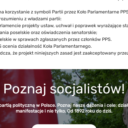
 korzystanie z symboli Partii przez Koło Parlamentarne PPS
ozumieniu z władzami partii:
arlamencie projekty ustaw, uchwał i poprawek wyrażające s
tania poselskie oraz oświadczenia senatorskie;
elskie w sprawach zgłaszanych przez członków PPS.
 ocenia działalność Koła Parlamentarnego.
cza, że projekt niniejszych zasad jest zaakceptowany prze
Poznaj socjalistów!
partią polityczną w Polsce. Poznaj nasze dążenia i cele: dzi
manifestacje i nie tylko. Od 1892 roku do dziś.