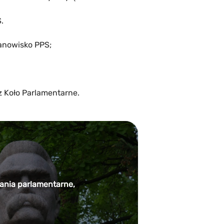
.
tanowisko PPS;
z Koło Parlamentarne.
ałania parlamentarne,