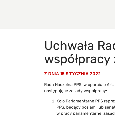
Uchwała Rad
współpracy
Z DNIA
15 STYCZNIA 2022
Rada Naczelna PPS, w oparciu o Art.
następujące zasady współpracy:
Koło Parlamentarne PPS repreze
PPS, będący posłami lub senato
w pracy parlamentarnej zasad