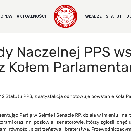
O NAS
AKTUALNOŚCI
WŁADZE
STATUT
D
y Naczelnej PPS ws
 z Kołem Parlament
 12 Statutu PPS, z satysfakcją odnotowuje powstanie Koła P
ntując Partię w Sejmie i Senacie RP, działa w imieniu i na 
rami oraz inni posłowie i senatorowie, którzy zgłosili chęć 
ami równości, siostrzeństwa i braterstwa. Przewodniczącym