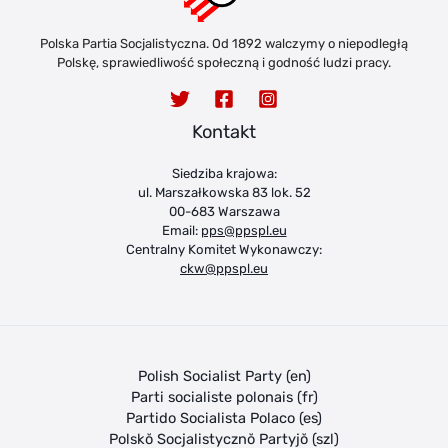
Polska Partia Socjalistyczna. Od 1892 walczymy o niepodległą
Polskę, sprawiedliwość społeczną i godność ludzi pracy.
Kontakt
Siedziba krajowa:
ul. Marszałkowska 83 lok. 52
00-683 Warszawa
Email:
pps@ppspl.eu
Centralny Komitet Wykonawczy:
ckw@ppspl.eu
Polish Socialist Party (en)
Parti socialiste polonais (fr)
Partido Socialista Polaco (es)
Polskŏ Socjalistycznŏ Partyjŏ (szl)